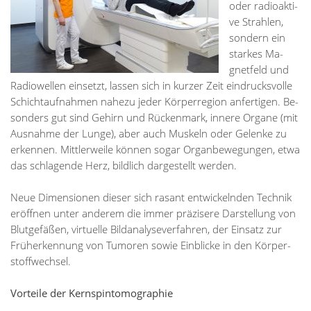
oder ra­dio­ak­ti­
ve Strah­len,
son­dern ein
star­kes Ma­
gnet­feld und
Ra­dio­wel­len ein­setzt, las­sen sich in kur­zer Zeit ein­drucks­vol­le
Schicht­auf­nah­men na­he­zu je­der Kör­per­re­gi­on an­fer­ti­gen. Be­
son­ders gut sind Ge­hirn und Rü­cken­mark, in­ne­re Or­ga­ne (mit
Aus­nah­me der Lun­ge), aber auch Mus­keln oder Ge­len­ke zu
er­ken­nen. Mitt­ler­wei­le kön­nen so­gar Or­gan­be­we­gun­gen, etwa
das schla­gen­de Herz, bild­lich dar­ge­stellt wer­den.
Neue Di­men­sio­nen die­ser sich ra­sant ent­wi­ckeln­den Tech­nik
er­öff­nen un­ter an­de­rem die im­mer prä­zi­se­re Dar­stel­lung von
Blut­ge­fä­ßen, vir­tu­el­le Bild­ana­ly­se­ver­fah­ren, der Ein­satz zur
Früh­er­ken­nung von Tu­mo­ren so­wie Ein­bli­cke in den Kör­per­
stoff­wech­sel.
Vorteile der Kernspintomographie