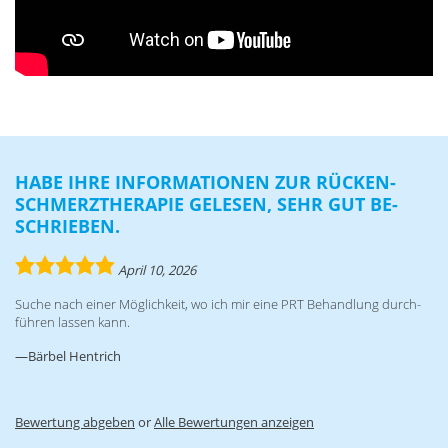
HABE IHRE IN­FOR­MA­TIO­NEN ZUR RÜ­CKEN­
SCHMERZ­THE­RA­PIE GE­LE­SEN, SEHR GUT BE­
SCHRIE­BEN.
5.0
April 10, 2026
rating
Su­che nach ei­ner Mög­lich­keit, wo ich mir eine PRT Be­hand­lung durch­
füh­ren las­sen kann.
Bärbel Hentrich
Bewertung abgeben
or
Alle Bewertungen anzeigen