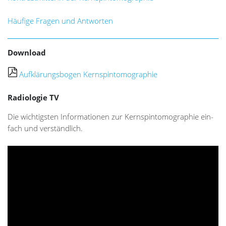
Häufige Fragen und Antworten
Download
Aufklärungsbogen Kernspintomographie
Radiologie TV
Die wich­tigs­ten In­for­ma­tio­nen zur Kern­spin­to­mo­gra­phie ein­
fach und ver­ständ­lich.