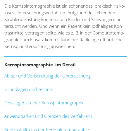
Die Kern­spin­to­mo­gra­phie ist ein scho­nen­des, prak­tisch ri­si­ko­
lo­ses Un­ter­su­chungs­ver­fah­ren. Auf­grund der feh­len­den
Strah­len­be­las­tung kön­nen auch Kin­der und Schwan­ge­re un­
ter­sucht wer­den. Und wenn ein Pa­ti­ent kein jod­hal­ti­ges Kon­
trast­mit­tel ver­tra­gen soll­te, wie es z. B. in der Com­pu­ter­to­mo­
gra­phie zum Ein­satz kommt, kann der Ra­dio­lo­ge oft auf eine
Kern­spin­un­ter­su­chung aus­wei­chen.
Kernspintomographie i
m Detail
Ablauf und Vorbereitung der Untersuchung
Grundlagen und Technik
Einsatzgebiete der Kernspintomographie
Anwendbarkeit und Grenzen des Verfahrens
Kontrastmittel in der Kernspintomographie