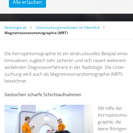
Alle erlauben
Radiologie.de
Untersuchungsmethoden im Überblick
Magnetresonanztomographie (MRT)
Die Kern­spin­to­mo­gra­phie ist ein ein­drucks­vol­les Bei­spiel ei­nes
in­no­va­ti­ven, zu­gleich sehr si­che­ren und sich ra­sant wei­ter­ent­
wi­ckeln­den Dia­gno­se­ver­fah­rens in der Ra­dio­lo­gie. Die Un­ter­
su­chung wird auch als Ma­gnet­re­so­nanz­to­mo­gra­phie (MRT)
be­zeich­net.
Gestochen scharfe Schichtaufnahmen
Mit Hil­fe der
Kern­spin­to­mo­
gra­phie, die
kei­ne Rönt­gen-