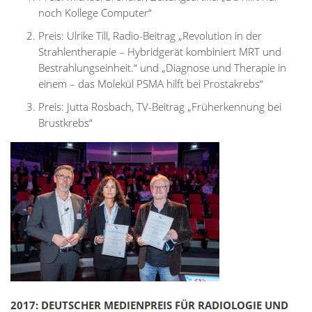
noch Kollege Computer“
Preis: Ulrike Till, Radio-Beitrag „Revolution in der
Strahlentherapie – Hybridgerät kombiniert MRT und
Bestrahlungseinheit.“ und „Diagnose und Therapie in
einem – das Molekül PSMA hilft bei Prostakrebs“
Preis: Jutta Rosbach, TV-Beitrag „Früherkennung bei
Brustkrebs“
2017: DEUTSCHER MEDIENPREIS FÜR RADIOLOGIE UND