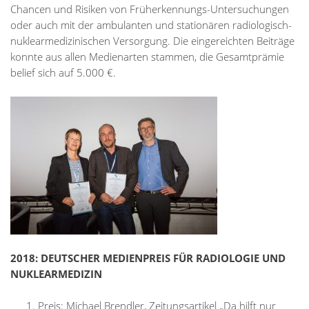
Chan­cen und Ri­si­ken von Früh­er­ken­nungs-Un­ter­su­chun­gen
oder auch mit der am­bu­lan­ten und sta­tio­nä­ren ra­dio­lo­gisch-
nu­kle­ar­me­di­zi­ni­schen Ver­sor­gung. Die ein­ge­reich­ten Bei­trä­ge
konn­te aus al­len Me­di­en­ar­ten stam­men, die Ge­samt­prä­mie
be­lief sich auf 5.000 €.
2018: DEUTSCHER MEDIENPREIS FÜR RADIOLOGIE UND
NUKLEARMEDIZIN
Preis: Michael Brendler, Zeitungsartikel „Da hilft nur