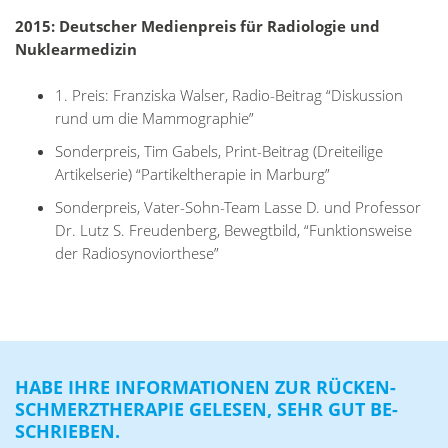
2015: Deutscher Medienpreis für Radiologie und
Nuklearmedizin
1. Preis: Franziska Walser, Radio-Beitrag “Diskussion
rund um die Mammographie”
Sonderpreis, Tim Gabels, Print-Beitrag (Dreiteilige
Artikelserie) “Partikeltherapie in Marburg”
Sonderpreis, Vater-Sohn-Team Lasse D. und Professor
Dr. Lutz S. Freudenberg, Bewegtbild, “Funktionsweise
der Radiosynoviorthese”
HABE IHRE IN­FOR­MA­TIO­NEN ZUR RÜ­CKEN­
SCHMERZ­THE­RA­PIE GE­LE­SEN, SEHR GUT BE­
SCHRIE­BEN.