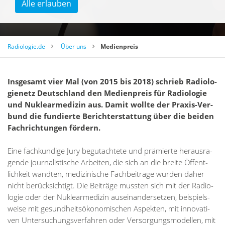
Alle erlauben
Radiologie.de
Über uns
Medienpreis
Ins­ge­samt vier Mal (von 2015 bis 2018) schrieb Ra­dio­lo­
gie­netz Deutsch­land den Me­di­en­preis für Ra­dio­lo­gie
und Nu­kle­ar­me­di­zin aus. Da­mit woll­te der Pra­xis-Ver­
bund die fun­dier­te Be­richt­er­stat­tung über die bei­den
Fach­rich­tun­gen för­dern.
Eine fach­kun­di­ge Jury be­gut­ach­te­te und prä­mier­te her­aus­ra­
gen­de jour­na­lis­ti­sche Ar­bei­ten, die sich an die brei­te Öffent­
lich­keit wand­ten, me­di­zi­ni­sche Fach­bei­trä­ge wur­den da­her
nicht be­rück­sich­tigt. Die Bei­trä­ge muss­ten sich mit der Ra­dio­
lo­gie oder der Nu­kle­ar­me­di­zin aus­ein­an­der­set­zen, bei­spiels­
wei­se mit ge­sund­heits­öko­no­mi­schen As­pek­ten, mit in­no­va­ti­
ven Un­ter­su­chungs­ver­fah­ren oder Ver­sor­gungs­mo­del­len, mit