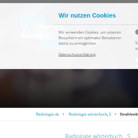
Wir nutzen Cookies
Wir ver­wen­den Coo­kies, um un­se­ren
Be­su­chern ein op­ti­ma­les Be­nut­zer­er­
S
leb­nis zu er­mög­li­chen.
u
Datenschutzerklärung
Radiologie.de
Radiologie wörterbuch
,
S
Strahlenb
Radiologie wörterbuch
S