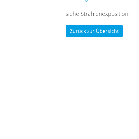
sie­he Strah­len­ex­po­si­ti­on.
Zurück zur Übersicht