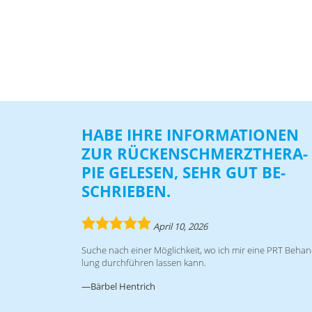
HABE IHRE IN­FOR­MA­TIO­NEN
ZUR RÜ­CKEN­SCHMERZ­THE­RA­
PIE GE­LE­SEN, SEHR GUT BE­
SCHRIE­BEN.
5.0
April 10, 2026
rating
Su­che nach ei­ner Mög­lich­keit, wo ich mir eine PRT Be­han
lung durch­füh­ren las­sen kann.
Bärbel Hentrich