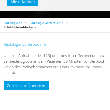
Alle erlauben
Radiologie.de
Radiologie wörterbuch
,
S
Schilddrüsenblockade
Radiologie wörterbuch
S
Um eine Auf­nah­me des 123J oder des frei­en Tech­ne­ti­ums zu
ver­mei­den, gibt man dem Pa­ti­en­ten 30 Mi­nu­ten vor der Ap­pli­
ka­ti­on des Ra­dio­phar­ma­kons oral Na­tri­um- oder Ka­li­um­per­
chlo­rat.
Zurück zur Übersicht