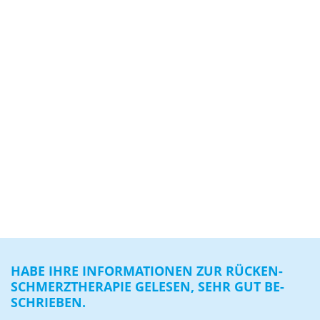
HABE IHRE IN­FOR­MA­TIO­NEN ZUR RÜ­CKEN­
SCHMERZ­THE­RA­PIE GE­LE­SEN, SEHR GUT BE­
SCHRIE­BEN.