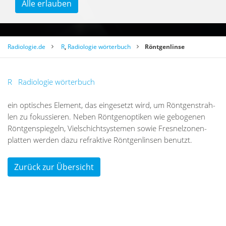
Alle erlauben
Radiologie.de
R
,
Radiologie wörterbuch
Röntgenlinse
R
Radiologie wörterbuch
ein op­ti­sches Ele­ment, das ein­ge­setzt wird, um Rönt­gen­strah­
len zu fo­kus­sie­ren. Ne­ben Rönt­gen­op­ti­ken wie ge­bo­ge­nen
Rönt­gen­spie­geln, Viel­schicht­sys­te­men so­wie Fres­nel­zo­nen­
plat­ten wer­den dazu re­frak­ti­ve Rönt­gen­lin­sen be­nutzt.
Zurück zur Übersicht