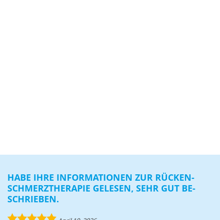
HABE IHRE IN­FOR­MA­TIO­NEN ZUR RÜ­CKEN­
SCHMERZ­THE­RA­PIE GE­LE­SEN, SEHR GUT BE­
SCHRIE­BEN.
5.0