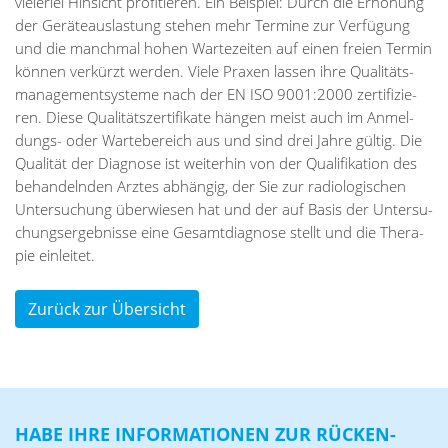
vie­ler­lei Hin­sicht pro­fi­tie­ren. Ein Bei­spiel: Durch die Er­hö­hung
der Ge­rä­teaus­las­tung ste­hen mehr Ter­mi­ne zur Ver­fü­gung
und die manch­mal ho­hen War­te­zei­ten auf ei­nen frei­en Ter­min
kön­nen ver­kürzt wer­den. Vie­le Pra­xen las­sen ihre Qua­li­täts­
ma­nage­ment­sys­te­me nach der EN ISO 9001:2000 zer­ti­fi­zie­
ren. Die­se Qua­li­täts­zer­ti­fi­ka­te hän­gen meist auch im An­mel­
dungs- oder War­te­be­reich aus und sind drei Jah­re gül­tig. Die
Qua­li­tät der Dia­gno­se ist wei­ter­hin von der Qua­li­fi­ka­ti­on des
be­han­deln­den Arz­tes ab­hän­gig, der Sie zur ra­dio­lo­gi­schen
Un­ter­su­chung über­wie­sen hat und der auf Ba­sis der Un­ter­su­
chungs­er­geb­nis­se eine Ge­samt­dia­gno­se stellt und die The­ra­
pie ein­lei­tet.
Zurück zur Übersicht
HABE IHRE IN­FOR­MA­TIO­NEN ZUR RÜ­CKEN­