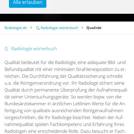
Alle erlauben
Radiologie.de
Q
,
Radiologie wörterbuch
Qualität
Q
Radiologie wörterbuch
Qua­li­tät be­deu­tet für die Ra­dio­lo­gie, eine ad­äqua­te Bild- und
Be­fund­qua­li­tät mit ei­ner mi­ni­ma­len Strah­len­ex­po­si­ti­on zu er­
rei­chen. Die Durch­füh­rung der Qua­li­täts­si­che­rung schreibt
u.a. die Rönt­gen­ver­ord­nung vor. Ihr Ra­dio­lo­ge si­chert sei­ne
Qua­li­tät durch per­ma­nen­te Über­prü­fung der Auf­nah­me­qua­li­
tät sei­ner Un­ter­su­chungs­ge­rä­te. So wer­den bspw. von der
Bun­des­ärz­te­kam­mer in ärzt­li­chen Leit­li­ni­en Wer­te für die An­
fer­ti­gung von qua­li­ta­tiv aus­rei­chen­den Rönt­gen­auf­nah­men
vor­ge­schrie­ben, die Ihr Ra­dio­lo­ge be­ach­tet. Ne­ben der Auf­
nah­me­qua­li­tät spie­len Fach­kom­pe­tenz und Er­fah­rung Ih­res
Ra­dio­lo­gen eine ent­schei­den­de Rol­le. Dazu be­sucht er Fach­