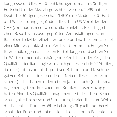
kon­gres­se und liest Ver­öf­fent­li­chun­gen, um dem stän­di­gen
Fort­schritt in der Me­di­zin ge­recht zu wer­den. 1999 hat die
Deut­sche Rönt­gen­ge­sell­schaft (DRG) eine Aka­de­mie für Fort-
und Wei­ter­bil­dung ge­grün­det, die sich an US-Vor­bil­der der
CME (con­ti­nuous me­di­cal edu­ca­ti­on) an­lehnt. Bei er­folg­rei­
chem Be­such von zu­vor ge­prüf­ten Ver­an­stal­tun­gen kann Ihr
Ra­dio­lo­ge frei­wil­lig Teil­neh­mer­punk­te und nach ei­nem Jahr bei
ei­ner Min­dest­punkt­zahl ein Zer­ti­fi­kat be­kom­men. Fra­gen Sie
Ih­ren Ra­dio­lo­gen nach sei­nen Fort­bil­dun­gen und ach­ten Sie
im War­te­zim­mer auf aus­hän­gen­de Zer­ti­fi­ka­te oder Zeug­nis­se.
Qua­li­tät in der Ra­dio­lo­gie wird auch ge­mes­sen in ROC-Stu­di­en,
die die Quo­ten von falsch-po­si­ti­ven Be­fun­den und falsch-ne­
ga­ti­ven Be­fun­den do­ku­men­tie­ren. Ne­ben die­ser eher tech­ni­
schen Qua­li­tät ha­ben in den letz­ten Jah­ren auch Qua­li­täts­ma­
nage­ment­sys­te­me in Pra­xen und Kran­ken­häu­ser Ein­zug ge­
hal­ten. Sinn des Qua­li­täts­ma­nage­ments ist die si­che­re Be­herr­
schung al­ler Pro­zes­se und Struk­tu­ren, letzt­end­lich zum Woh­le
der Pa­ti­en­ten. Durch er­höh­te Leis­tungs­fä­hig­keit und -be­reit­
schaft der Pra­xis und op­ti­mier­te Ef­fi­zi­enz kön­nen Pa­ti­en­ten in