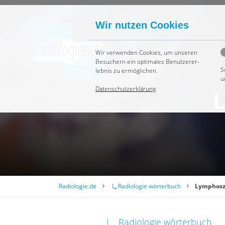
Wir nutzen Cookies
Wir ver­wen­den Coo­kies, um un­se­ren
Be­su­chern ein op­ti­ma­les Be­nut­zer­er­
S
leb­nis zu er­mög­li­chen.
u
Datenschutzerklärung
L
Radiologie.de
L
,
Radiologie wörterbuch
Lymphosz
L
Radiologie wörterbuch