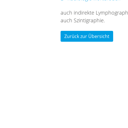
auch in­di­rek­te Lym­pho­gra­ph
auch Szin­ti­gra­phie.
Zurück zur Übersicht