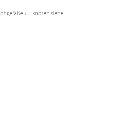
ph­ge­fä­ße u. -kno­ten.sie­he