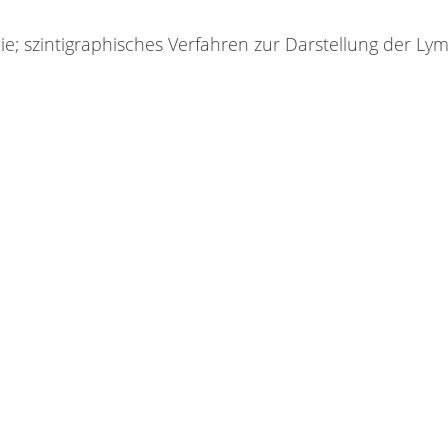
ie; szin­ti­gra­phi­sches Ver­fah­ren zur Dar­stel­lung der Lym