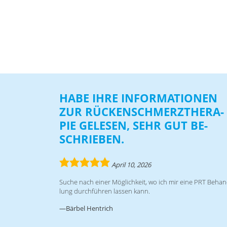
HABE IHRE IN­FOR­MA­TIO­NEN
ZUR RÜ­CKEN­SCHMERZ­THE­RA­
PIE GE­LE­SEN, SEHR GUT BE­
SCHRIE­BEN.
5.0
April 10, 2026
rating
Su­che nach ei­ner Mög­lich­keit, wo ich mir eine PRT Be­han
lung durch­füh­ren las­sen kann.
Bärbel Hentrich