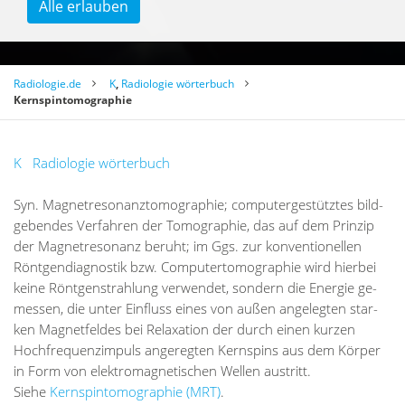
Alle erlauben
Radiologie.de
K
,
Radiologie wörterbuch
Kernspintomographie
K
Radiologie wörterbuch
Syn. Ma­gnet­re­so­nanz­to­mo­gra­phie; com­pu­ter­ge­stütz­tes bild­
ge­ben­des Ver­fah­ren der To­mo­gra­phie, das auf dem Prin­zip
der Ma­gnet­re­so­nanz be­ruht; im Ggs. zur kon­ven­tio­nel­len
Rönt­gen­dia­gnos­tik bzw. Com­pu­ter­to­mo­gra­phie wird hier­bei
kei­ne Rönt­gen­strah­lung ver­wen­det, son­dern die En­er­gie ge­
mes­sen, die un­ter Ein­fluss ei­nes von au­ßen an­ge­leg­ten star­
ken Ma­gnet­fel­des bei Re­la­xa­ti­on der durch ei­nen kur­zen
Hoch­fre­quenz­im­puls an­ge­reg­ten Kern­spins aus dem Kör­per
in Form von elek­tro­ma­gne­ti­schen Wel­len aus­tritt.
Sie­he
Kernspintomographie (MRT)
.