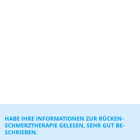
HABE IHRE IN­FOR­MA­TIO­NEN ZUR RÜ­CKEN­
SCHMERZ­THE­RA­PIE GE­LE­SEN, SEHR GUT BE­
SCHRIE­BEN.