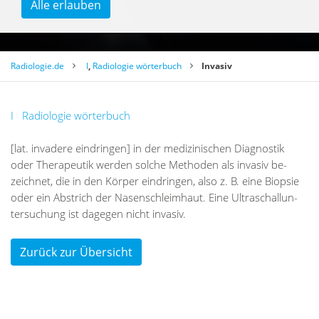
Alle erlauben
Radiologie.de
I
,
Radiologie wörterbuch
Invasiv
I
Radiologie wörterbuch
[lat. in­va­de­re ein­drin­gen] in der me­di­zi­ni­schen Dia­gnos­tik
oder The­ra­peu­tik wer­den sol­che Me­tho­den als in­va­siv be­
zeich­net, die in den Kör­per ein­drin­gen, also z. B. eine Bi­op­sie
oder ein Ab­strich der Na­sen­schleim­haut. Eine Ul­tra­schall­un­
ter­su­chung ist da­ge­gen nicht in­va­siv.
Zurück zur Übersicht