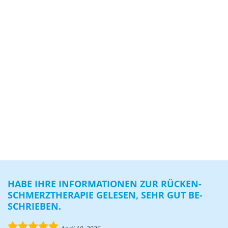
HABE IHRE IN­FOR­MA­TIO­NEN ZUR RÜ­CKEN­
SCHMERZ­THE­RA­PIE GE­LE­SEN, SEHR GUT BE­
SCHRIE­BEN.
5.0