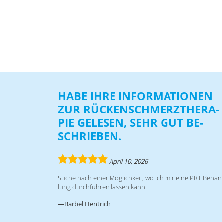
HABE IHRE IN­FOR­MA­TIO­NEN
ZUR RÜ­CKEN­SCHMERZ­THE­RA­
PIE GE­LE­SEN, SEHR GUT BE­
SCHRIE­BEN.
5.0
April 10, 2026
rating
Su­che nach ei­ner Mög­lich­keit, wo ich mir eine PRT Be­han
lung durch­füh­ren las­sen kann.
Bärbel Hentrich