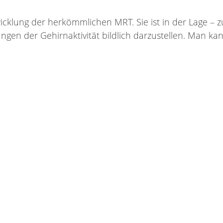
t­wick­lung der her­kömm­li­chen MRT. Sie ist in der Lage – z
gen der Ge­hirn­ak­ti­vi­tät bild­lich dar­zu­stel­len. Man k