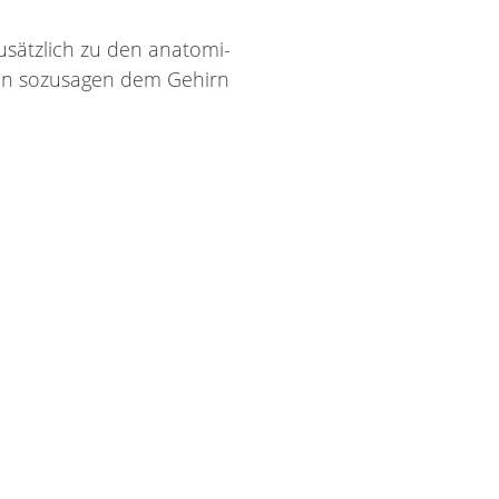
u­sätz­lich zu den ana­to­mi­
ann so­zu­sa­gen dem Ge­hirn