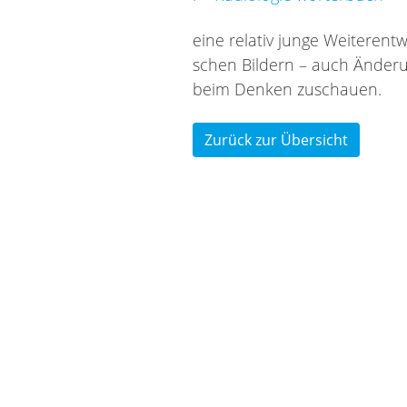
eine re­la­tiv jun­ge Wei­ter­en
schen Bil­dern – auch Ände­run­
beim Den­ken zu­schau­en.
Zurück zur Übersicht