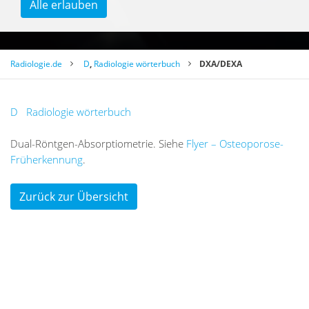
Alle erlauben
Radiologie.de
D
,
Radiologie wörterbuch
DXA/DEXA
D
Radiologie wörterbuch
Dual-Rönt­gen-Ab­sorp­tio­me­trie. Sie­he
Flyer – Osteoporose-
Früherkennung
.
Zurück zur Übersicht