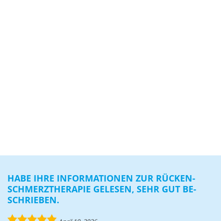
HABE IHRE IN­FOR­MA­TIO­NEN ZUR RÜ­CKEN­
SCHMERZ­THE­RA­PIE GE­LE­SEN, SEHR GUT BE­
SCHRIE­BEN.
5.0