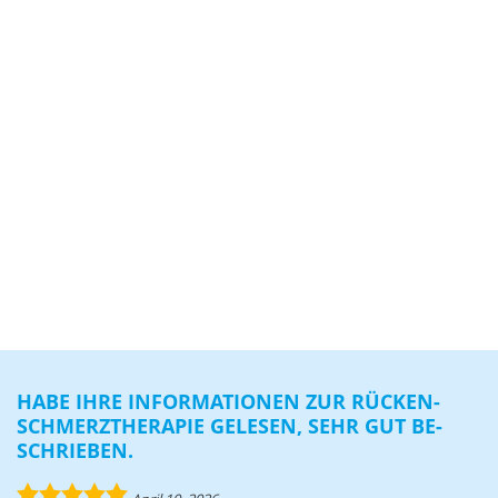
HABE IHRE IN­FOR­MA­TIO­NEN ZUR RÜ­CKEN­
SCHMERZ­THE­RA­PIE GE­LE­SEN, SEHR GUT BE­
SCHRIE­BEN.
5.0