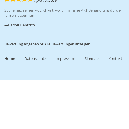
April 10, 2026
rating
Su­che nach ei­ner Mög­lich­keit, wo ich mir eine PRT Be­hand­lung durch­
füh­ren las­sen kann.
Bärbel Hentrich
Bewertung abgeben
or
Alle Bewertungen anzeigen
Home
Datenschutz
Impressum
Sitemap
Kontakt