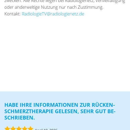
zwe­cken. Alle Rech­te lie­gen bei Ra­dio­lo­gie­netz, Ver­viel­fäl­ti­gung
oder an­der­wei­ti­ge Nut­zung nur nach Zu­stim­mung.
Kon­takt:
oidaR
eigol
ar@VT
oloid
eneig
ed.zt
HABE IHRE IN­FOR­MA­TIO­NEN ZUR RÜ­CKEN­
SCHMERZ­THE­RA­PIE GE­LE­SEN, SEHR GUT BE­
SCHRIE­BEN.
5.0