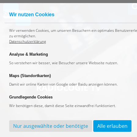
Wir nutzen Cookies
Wir ver­wen­den Coo­kies, um un­se­ren Be­su­chern ein op­ti­ma­les Be­nut­zer­er­le
zu er­mög­li­chen.
Datenschutzerklärung
Analyse & Marketing
So ver­ste­hen wir bes­ser, wie Be­su­cher un­se­re Web­sei­te nut­zen.
Maps (Standortkarten)
Da­mit wir on­line Kar­ten von Goog­le oder Bai­du an­zei­gen kön­nen.
RA­DIO­LO­GIE TV
Grundlegende Cookies
Wir be­nö­ti­gen die­se, da­mit die­se Sei­te ein­wand­frei funk­tio­niert.
Nur ausgewählte oder benötigte
Alle erlauben