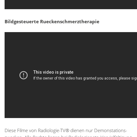
Bildgesteuerte Rueckenschmerztherapie
Die­se Fil­me von Ra­dio­lo­gie-TV® die­nen nur De­mon­s­ta­ti­ons­